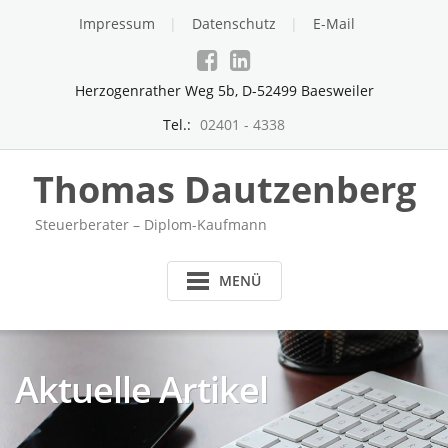
Skip
Impressum
Datenschutz
E-Mail
to
content
Herzogenrather Weg 5b, D-52499 Baesweiler
Tel.:
02401 - 4338
Thomas Dautzenberg
Steuerberater – Diplom-Kaufmann
MENÜ
Aktuelle Artikel