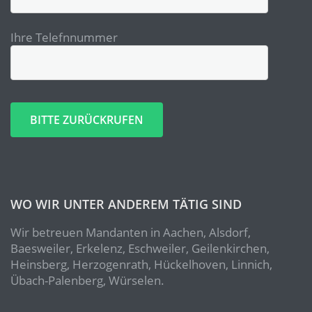
Ihre Telefnnummer
Bitte lasse dieses Feld leer.
Bitte lasse dieses Feld leer.
WO WIR UNTER ANDEREM TÄTIG SIND
Wir betreuen Mandanten in Aachen, Alsdorf,
Baesweiler, Erkelenz, Eschweiler, Geilenkirchen,
Heinsberg, Herzogenrath, Hückelhoven, Linnich,
Übach-Palenberg, Würselen.