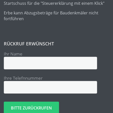
Startschuss für die "Steuererklärung mit einem Klick"
Erbe kann Abzugsbeträge für Baudenkmäler nicht
fortführen
RÜCKRUF ERWÜNSCHT
Ihr Name
Ihre Telefnnummer
Bitte lasse dieses Feld leer.
Bitte lasse dieses Feld leer.