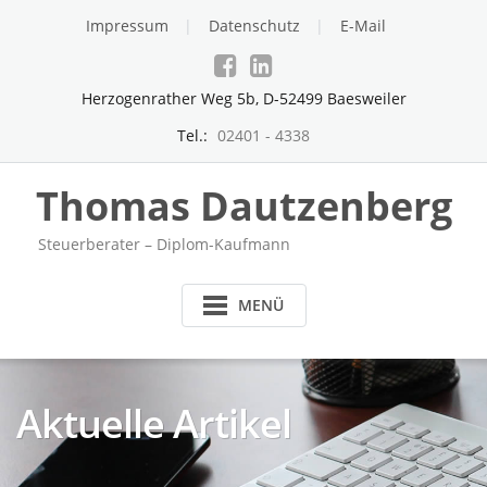
Skip
Impressum
Datenschutz
E-Mail
to
content
Herzogenrather Weg 5b, D-52499 Baesweiler
Tel.:
02401 - 4338
Thomas Dautzenberg
Steuerberater – Diplom-Kaufmann
MENÜ
Aktuelle Artikel