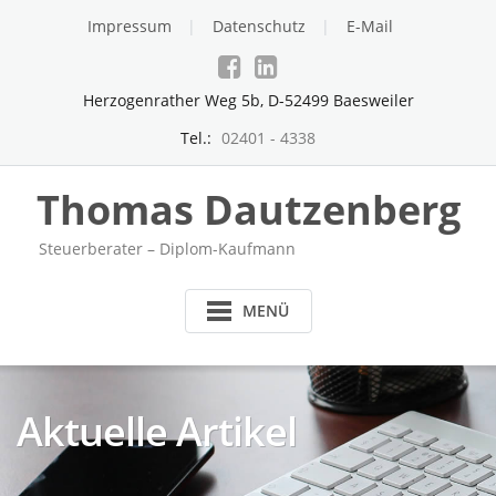
Skip
Impressum
Datenschutz
E-Mail
to
content
Herzogenrather Weg 5b, D-52499 Baesweiler
Tel.:
02401 - 4338
Thomas Dautzenberg
Steuerberater – Diplom-Kaufmann
MENÜ
Aktuelle Artikel