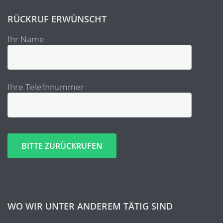
RÜCKRUF ERWÜNSCHT
Ihr Name
Ihre Telefnnummer
Bitte lasse dieses Feld leer.
Bitte lasse dieses Feld leer.
WO WIR UNTER ANDEREM TÄTIG SIND